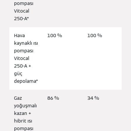
pompası
Vitocal
250-A*
Hava
100 %
100 %
kaynaklı ısı
pompası
Vitocal
250-A +
güç
depolama*
Gaz
86 %
34 %
yoğuşmalı
kazan +
hibrit ısı
pompası