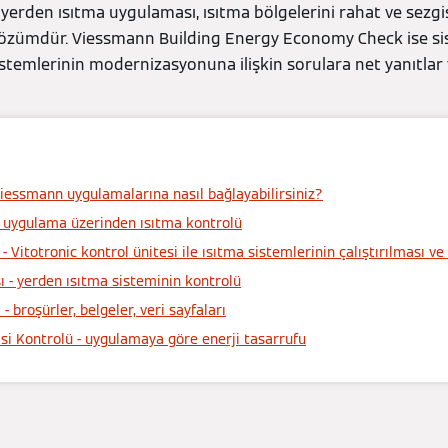
r yerden ısıtma uygulaması, ısıtma bölgelerini rahat ve sezgi
özümdür. Viessmann Building Energy Economy Check ise sis
 sistemlerinin modernizasyonuna ilişkin sorulara net yanıtlar 
Viessmann uygulamalarına nasıl bağlayabilirsiniz?
- uygulama üzerinden ısıtma kontrolü
- Vitotronic kontrol ünitesi ile ısıtma sistemlerinin çalıştırılması ve
ı - yerden ısıtma sisteminin kontrolü
 broşürler, belgeler, veri sayfaları
si Kontrolü - uygulamaya göre enerji tasarrufu