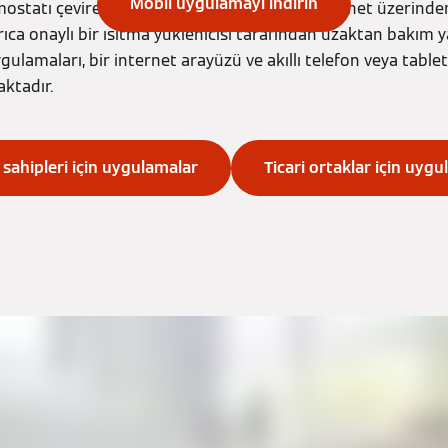
Mobil uygulamayı indirin
rmostatı çevirerek geleneksel şekilde veya internet üzerind
rıca onaylı bir ısıtma yüklenicisi tarafından uzaktan bakım y
gulamaları, bir internet arayüzü ve akıllı telefon veya tablet 
ktadır.
 sahipleri için uygulamalar
Ticari ortaklar için uyg