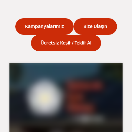
Kampanyalarımız
Bize Ulaşın
Ücretsiz Keşif / Teklif Al