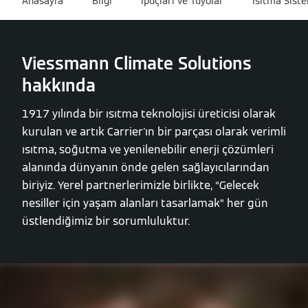
Anasayfa
Bilgi
İpuçları ve Tüyolar
Isıtma Sist
Viessmann Climate Solutions
hakkında
1917 yılında bir ısıtma teknolojisi üreticisi olarak
kurulan ve artık Carrier'ın bir parçası olarak verimli
ısıtma, soğutma ve yenilenebilir enerji çözümleri
alanında dünyanın önde gelen sağlayıcılarından
biriyiz. Yerel partnerlerimizle birlikte, “Gelecek
nesiller için yaşam alanları tasarlamak” her gün
üstlendiğimiz bir sorumluluktur.