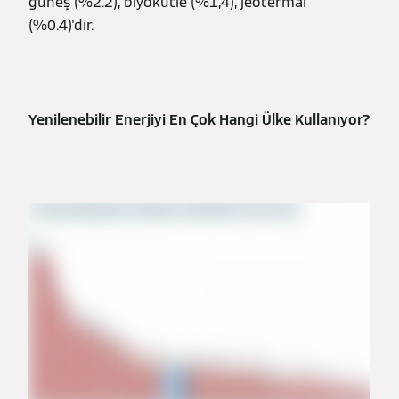
güneş (%2.2), biyokütle (%1,4), jeotermal
(%0.4)'dir.
Yenilenebilir Enerjiyi En Çok Hangi Ülke Kullanıyor?