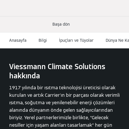
Başa dön
Anasayfa
Bilgi
İpuçları ve Tüyolar
Dünya Ne Kad
Viessmann Climate Solutions
hakkında
1917 yılında bir ısıtma teknolojisi üreticisi olarak
kurulan ve artık Carrier'ın bir parçası olarak verimli
ısıtma, soğutma ve yenilenebilir enerji çözümleri
alanında dünyanın önde gelen sağlayıcılarından
biriyiz. Yerel partnerlerimizle birlikte, “Gelecek
nesiller için yaşam alanları tasarlamak” her gün