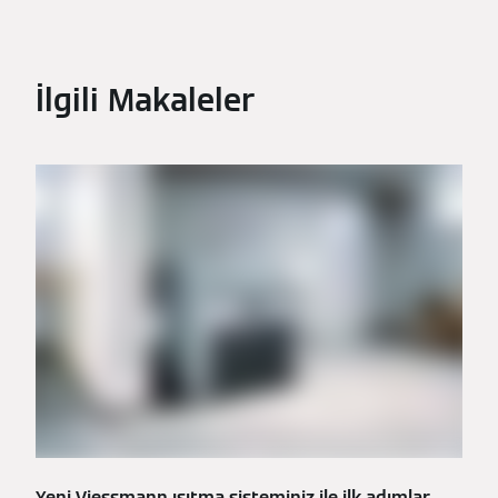
İlgili Makaleler
Yeni Viessmann ısıtma sisteminiz ile ilk adımlar