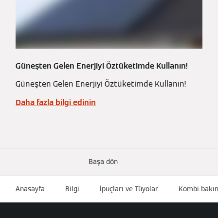
Güneşten Gelen Enerjiyi Öztüketimde Kullanın!
Güneşten Gelen Enerjiyi Öztüketimde Kullanın!
Daha fazla bilgi edinin
Başa dön
Anasayfa
Bilgi
İpuçları ve Tüyolar
Kombi bakım