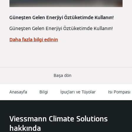
Güneşten Gelen Enerjiyi Öztüketimde Kullanın!
Güneşten Gelen Enerjiyi Öztüketimde Kullanın!
Daha fazla bilgi edinin
Başa dön
Anasayfa
Bilgi
İpuçları ve Tüyolar
Isı Pompası 
Viessmann Climate Solutions
hakkında